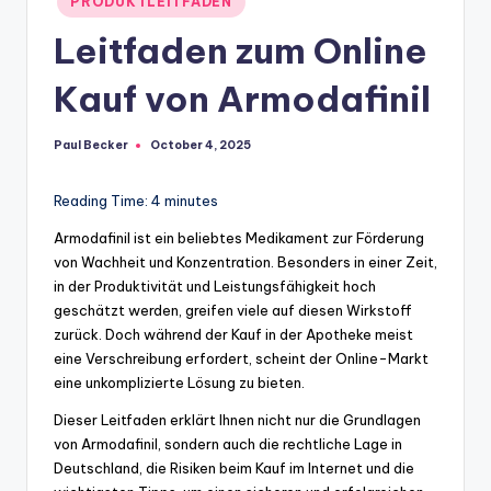
PRODUKTLEITFADEN
in
Leitfaden zum Online
Kauf von Armodafinil
Paul Becker
October 4, 2025
Posted
by
Reading Time:
4
minutes
Armodafinil ist ein beliebtes Medikament zur Förderung
von Wachheit und Konzentration. Besonders in einer Zeit,
in der Produktivität und Leistungsfähigkeit hoch
geschätzt werden, greifen viele auf diesen Wirkstoff
zurück. Doch während der Kauf in der Apotheke meist
eine Verschreibung erfordert, scheint der Online-Markt
eine unkomplizierte Lösung zu bieten.
Dieser Leitfaden erklärt Ihnen nicht nur die Grundlagen
von Armodafinil, sondern auch die rechtliche Lage in
Deutschland, die Risiken beim Kauf im Internet und die