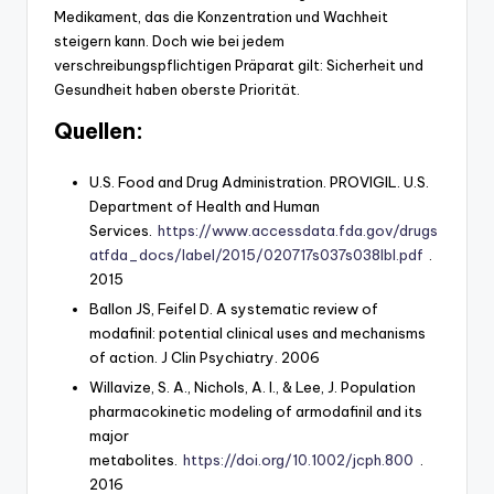
Medikament, das die Konzentration und Wachheit
steigern kann. Doch wie bei jedem
verschreibungspflichtigen Präparat gilt: Sicherheit und
Gesundheit haben oberste Priorität.
Quellen:
U.S. Food and Drug Administration. PROVIGIL. U.S.
Department of Health and Human
Services.
https://www.accessdata.fda.gov/drugs
atfda_docs/label/2015/020717s037s038lbl.pdf
.
2015
Ballon JS, Feifel D. A systematic review of
modafinil: potential clinical uses and mechanisms
of action. J Clin Psychiatry. 2006
Willavize, S. A., Nichols, A. I., & Lee, J. Population
pharmacokinetic modeling of armodafinil and its
major
metabolites.
https://doi.org/10.1002/jcph.800
.
2016