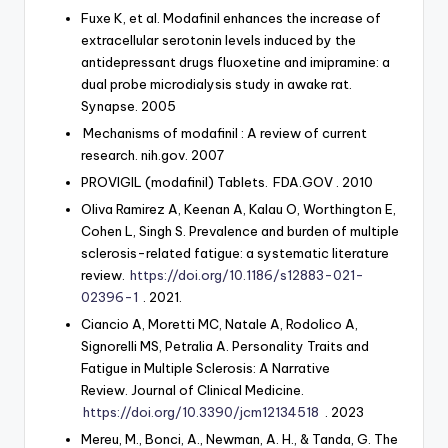
Fuxe K, et al. Modafinil enhances the increase of
extracellular serotonin levels induced by the
antidepressant drugs fluoxetine and imipramine: a
dual probe microdialysis study in awake rat.
Synapse. 2005
Mechanisms of modafinil
: A review of current
research. nih.gov. 2007
PROVIGIL (modafinil) Tablets.
FDA.GOV
. 2010
Oliva Ramirez A, Keenan A, Kalau O, Worthington E,
Cohen L, Singh S. Prevalence and burden of multiple
sclerosis-related fatigue: a systematic literature
review.
https://doi.org/10.1186/s12883-021-
02396-1
. 2021.
Ciancio A, Moretti MC, Natale A, Rodolico A,
Signorelli MS, Petralia A. Personality Traits and
Fatigue in Multiple Sclerosis: A Narrative
Review. Journal of Clinical Medicine.
https://doi.org/10.3390/jcm12134518
. 2023
Mereu, M., Bonci, A., Newman, A. H., & Tanda, G. The