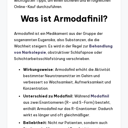
wichtigsten Tipps, um einen sicheren und erfolgreichen
Online-Kauf durchzuführen.
Was ist Armodafinil?
Armodafinil ist ein Medikament aus der Gruppe der
sogenannten Eugeroika, also Substanzen, die die
Wachheit steigern. Es wird in der Regel zur
Behandlung
von Narkolepsie
, obstruktiver Schlafapnoe oder
Schichtarbeitsschlafstörung verschrieben.
Wirkungsweise:
Armodafinil erhöht die Aktivität
bestimmter Neurotransmitter im Gehirn und
verbessert so Wachsamkeit, Aufmerksamkeit und
Konzentration.
Unterschied zu Modafinil:
Während
Modafinil
aus zwei Enantiomeren (R- und S-Form) besteht,
enthält Armodafinil nur das R-Enantiomer. Dadurch
wirkt es länger und oft gleichmäßiger.
Beliebtheit:
Nicht nur Patienten, sondern auch