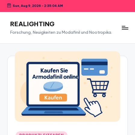
Sun, Aug 9, 2026
-
2:35:05 AM
Skip
to
REALIGHTING
content
Forschung, Neuigkeiten zu Modafinil und Nootropika.
Posted