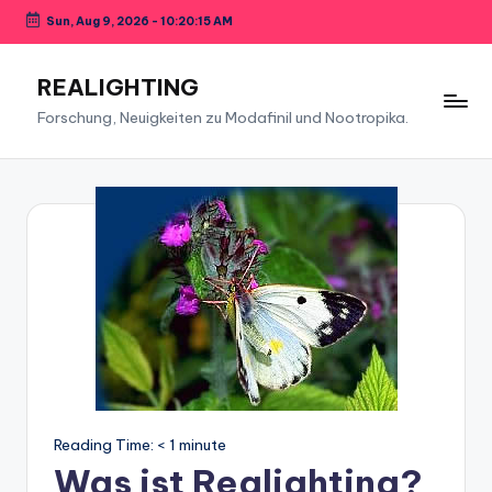
Sun, Aug 9, 2026
-
10:20:15 AM
Skip
to
REALIGHTING
content
Forschung, Neuigkeiten zu Modafinil und Nootropika.
Reading Time:
< 1
minute
Was ist Realighting?