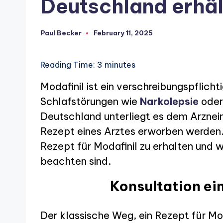
Deutschland erhäl
Paul Becker
February 11, 2025
Posted
by
Reading Time:
3
minutes
Modafinil ist ein verschreibungspflic
Schlafstörungen wie
Narkolepsie
ode
Deutschland unterliegt es dem Arznei
Rezept eines Arztes erworben werden.
Rezept für Modafinil zu erhalten und 
beachten sind.
Konsultation ei
Der klassische Weg, ein Rezept für Mod