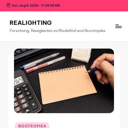
Sat, Aug 8, 2026
-
11:04:54 AM
Skip
to
REALIGHTING
content
Forschung, Neuigkeiten zu Modafinil und Nootropika.
Posted
NOOTROPIKA