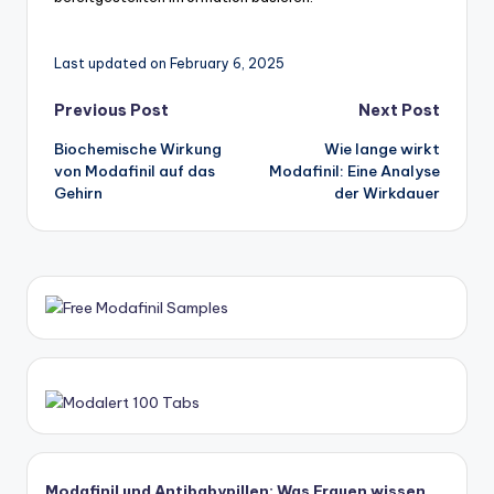
Last updated on February 6, 2025
Post
Previous Post
Next Post
Biochemische Wirkung
Wie lange wirkt
navigation
von Modafinil auf das
Modafinil: Eine Analyse
Gehirn
der Wirkdauer
Modafinil und Antibabypillen: Was Frauen wissen