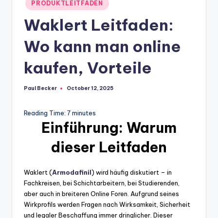
Posted
PRODUKTLEITFADEN
in
Waklert Leitfaden:
Wo kann man online
kaufen, Vorteile
Paul Becker
October 12, 2025
Posted
by
Reading Time:
7
minutes
Einführung: Warum
dieser Leitfaden
Waklert (
Armodafinil
) wird häufig diskutiert – in
Fachkreisen, bei Schichtarbeitern, bei Studierenden,
aber auch in breiteren Online Foren. Aufgrund seines
Wirkprofils werden Fragen nach Wirksamkeit, Sicherheit
und legaler Beschaffung immer dringlicher. Dieser