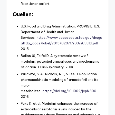
Reaktionen sofort.
Quellen:
U.S. Food and Drug Administration. PROVIGIL. U.S.
Department of Health and Human
Services.
https://www.accessdata.fda.gov/drugs
atfda_docs/label/2015/020717s037s038lbl.pdf
.
2015
Ballon JS, Feifel D. A systematic review of
modafinil: potential clinical uses and mechanisms
of action. J Clin Psychiatry. 2006
Willavize, S. A., Nichols, A. I., & Lee, J. Population
pharmacokinetic modeling of armodafinil and its
major
metabolites.
https://doi.org/10.1002/jcph.800
.
2016
Fuxe K, et al. Modafinil enhances the increase of
extracellular serotonin levels induced by the
antidepressant drugs fluoxetine and imipramine: a