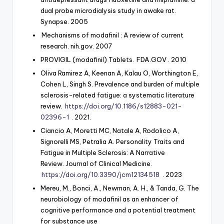
dual probe microdialysis study in awake rat.
Synapse. 2005
Mechanisms of modafinil
: A review of current
research. nih.gov. 2007
PROVIGIL (modafinil) Tablets.
FDA.GOV
. 2010
Oliva Ramirez A, Keenan A, Kalau O, Worthington E,
Cohen L, Singh S. Prevalence and burden of multiple
sclerosis-related fatigue: a systematic literature
review.
https://doi.org/10.1186/s12883-021-
02396-1
. 2021.
Ciancio A, Moretti MC, Natale A, Rodolico A,
Signorelli MS, Petralia A. Personality Traits and
Fatigue in Multiple Sclerosis: A Narrative
Review. Journal of Clinical Medicine.
https://doi.org/10.3390/jcm12134518
. 2023
Mereu, M., Bonci, A., Newman, A. H., & Tanda, G. The
neurobiology of modafinil as an enhancer of
cognitive performance and a potential treatment
for substance use