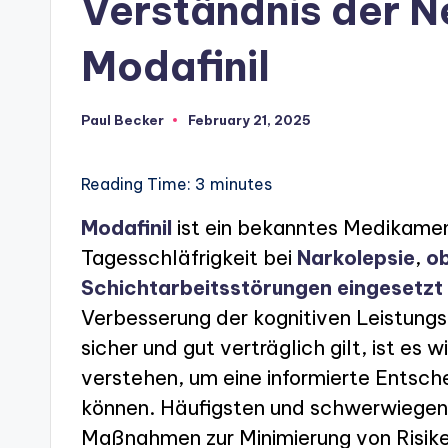
Verständnis der 
Modafinil
Paul Becker
February 21, 2025
Posted
by
Reading Time:
3
minutes
Modafinil
ist ein bekanntes Medikame
Tagesschläfrigkeit bei
Narkolepsie
,
ob
Schichtarbeitsstörungen eingesetzt
Verbesserung der kognitiven Leistungs
sicher und gut verträglich gilt, ist es
verstehen, um eine informierte Entsch
können. Häufigsten und schwerwiegen
Maßnahmen zur Minimierung von Risike